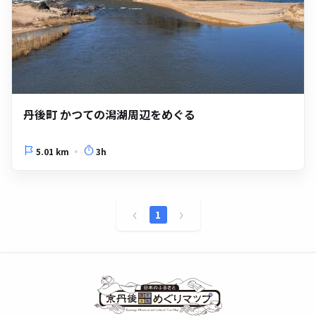
丹後町 かつての潟湖周辺をめぐる
5.01 km
3h
1