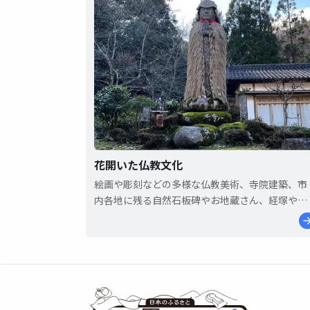
花開いた仏教文化
絵画や彫刻などの多様な仏教美術、寺院建築、市
内各地に残る自然石板碑やお地蔵さん、経塚や五
輪塔など、中世以来の人々の祈りが感じ取れる豊
かな仏教文化が花開いています。